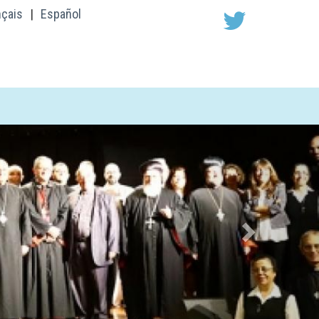
nçais
|
Español
Next